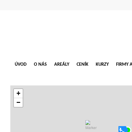
ÚVOD
O NÁS
AREÁLY
CENÍK
KURZY
FIRMY 
+
−