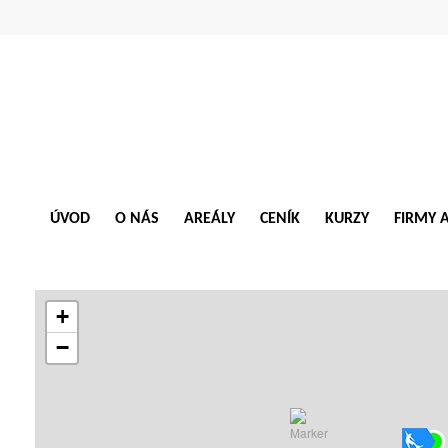
ÚVOD
O NÁS
AREÁLY
CENÍK
KURZY
FIRMY 
+
−